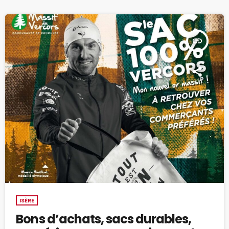
insert_link
ISÈRE
Bons d’achats, sacs durables,