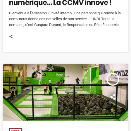
numérique… La CCMV innove !
Bienvenue à l'émission L’invité interco : une personne qui œuvre à la
ccmv nous donne des nouvelles de son service LUNDI Toute la
semaine, c’est Gaspard Durand, le Responsable du Pôle Économie
qui sera au micro de Radio Oxygène Vercors pour parler de
l'Opération 100 % Vercors. Les élus de la Communauté de
Communes du Massif du Vercors ont acté cette opération de
relance de l’économie pour soutenir à […]
insert_link