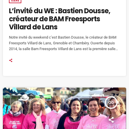
ISÈRE
L’invité du WE : Bastien Dousse,
créateur de BAM Freesports
Villard de Lans
Notre invité du weekend c’est Bastien Dousse, le créateur de BAM
Freesports Villard de Lans, Grenoble et Chambéry. Ouverte depuis
2014, la salle Bam Freesports Villard de Lans est la première salle
de trampolines de France. Elle est équipée de 6 trampolines, un bac
à mousse de 45m² et plus encore. Cette salle fait le bonheur des
petits et des grands, débutants comme confirmés. Le crédo de
l’entreprise : chacun […]
insert_link