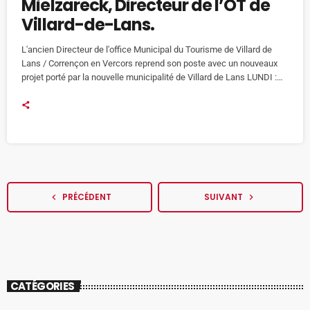
Mielzareck, Directeur de l’OT de
Villard-de-Lans.
L'ancien Directeur de l'office Municipal du Tourisme de Villard de
Lans / Corrençon en Vercors reprend son poste avec un nouveaux
projet porté par la nouvelle municipalité de Villard de Lans LUNDI :
On évoque aujourd'hui avec lui son retour sur le village station dans
le contexte du Tour de France. Une entrée en matière mouvementée
pour lui avec cette 16ème étape du Tour dont l'arrivée était au
Balcon de […]
PRÉCÉDENT
SUIVANT
navigate_before
navigate_next
CATÉGORIES