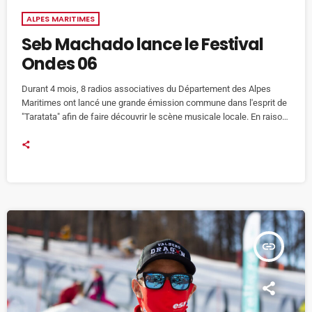
ALPES MARITIMES
Seb Machado lance le Festival
Ondes 06
Durant 4 mois, 8 radios associatives du Département des Alpes
Maritimes ont lancé une grande émission commune dans l'esprit de
"Taratata" afin de faire découvrir le scène musicale locale. En raison
du confinement, de nombreux artistes, chanteurs, et musiciens n'ont
pu se produire. Le Conseil Départemental des Alpes Maritimes par la
voix de son président Charles Ange GINESY et du Président de la
Commission des Finance Eric CIOTTI a souhaité […]
insert_link