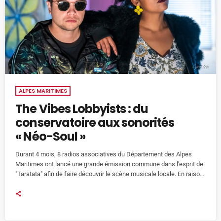
ALPES MARITIMES
The Vibes Lobbyists : du
conservatoire aux sonorités
« Néo-Soul »
Durant 4 mois, 8 radios associatives du Département des Alpes
Maritimes ont lancé une grande émission commune dans l'esprit de
"Taratata" afin de faire découvrir le scène musicale locale. En raison
du confinement, de nombreux artistes, chanteurs, et musiciens n'ont
pu se produire. Le Conseil Départemental des Alpes Maritimes par la
voix de son président Charles Ange GINESY et du Président de la
Commission des Finance Eric CIOTTI a souhaité […]