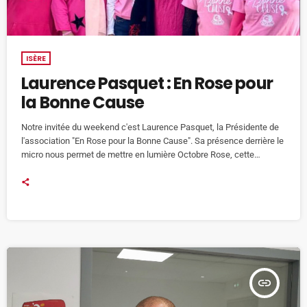
ISÈRE
Laurence Pasquet : En Rose pour
la Bonne Cause
Notre invitée du weekend c'est Laurence Pasquet, la Présidente de
l'association "En Rose pour la Bonne Cause". Sa présence derrière le
micro nous permet de mettre en lumière Octobre Rose, cette
campagne nationale qui, chaque année au mois d'octobre, récolte
des fonds pour la lutte contre le cancer du sein. SAMEDI : Elle nous
présente son association "En Rose pour la Bonne Cause" qui a été
créée il y […]
insert_link