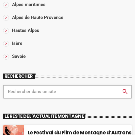
Alpes maritimes
Alpes de Haute Provence
Hautes Alpes
Isère
Savoie
RECHERCHER
search
LE RESTE DE L'ACTUALITÉ MONTAGNE
Le Festival du Film de Montagne d’Autrans