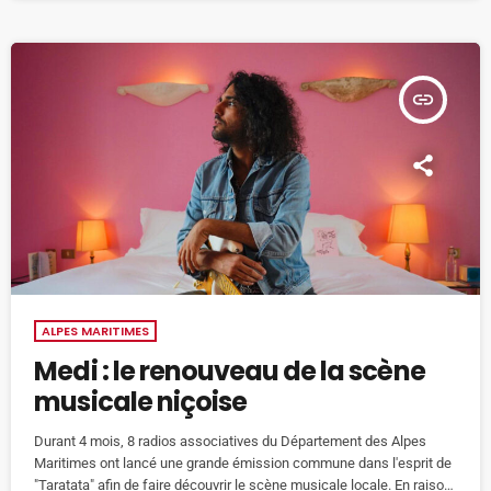
insert_link
ALPES MARITIMES
Medi : le renouveau de la scène
musicale niçoise
Durant 4 mois, 8 radios associatives du Département des Alpes
Maritimes ont lancé une grande émission commune dans l'esprit de
"Taratata" afin de faire découvrir le scène musicale locale. En raison