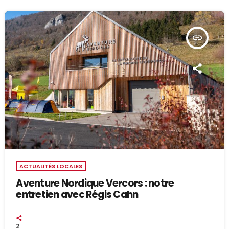
insert_link
ACTUALITÉS LOCALES
Aventure Nordique Vercors : notre
entretien avec Régis Cahn
2