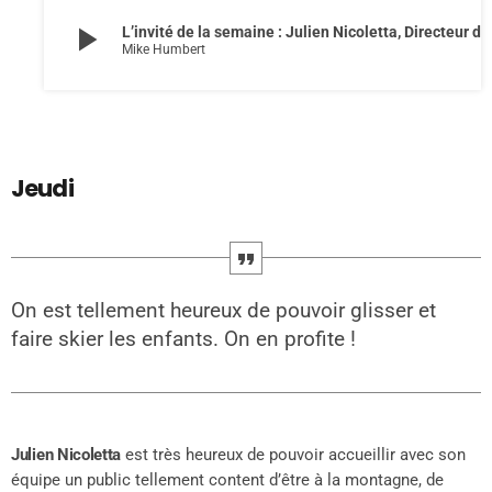
play_arrow
L’invité de la semaine : Julien Nicoletta, Directeur de l’ESF de Valberg
Mike Humbert
Jeudi
On est tellement heureux de pouvoir glisser et
faire skier les enfants. On en profite !
Julien Nicoletta
est très heureux de pouvoir accueillir avec son
équipe un public tellement content d’être à la montagne, de