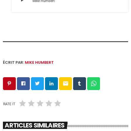
Mike Humbert
ÉCRIT PAR:
MIKE HUMBERT
email
RATE IT
ARTICLES SIMILAIRES