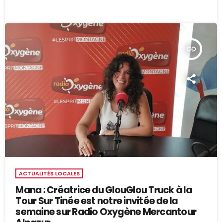
insert_link
ACTUALITÉS LOCALES
Mana : Créatrice du GlouGlou Truck à la
Tour Sur Tinée est notre invitée de la
semaine sur Radio Oxygène Mercantour