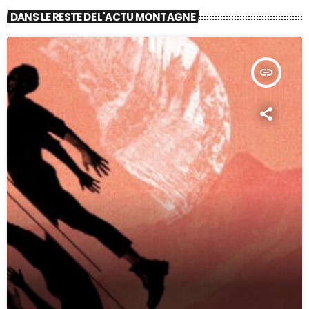
DANS LE RESTE DE L'ACTU MONTAGNE
insert_link