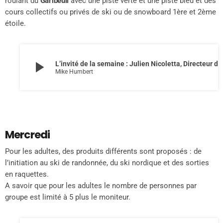
roulant du
Garibeuil
avec une piste verte et une piste bleu et des
cours collectifs ou privés de ski ou de snowboard 1ère et 2ème
étoile.
play_arrow
L’invité de la semaine : Julien Nicoletta, Directeur de l’ESF de Valberg
Mike Humbert
Mercredi
Pour les adultes, des produits différents sont proposés : de
l’initiation au ski de randonnée, du ski nordique et des sorties
en raquettes.
A savoir que pour les adultes le nombre de personnes par
groupe est limité à 5 plus le moniteur.