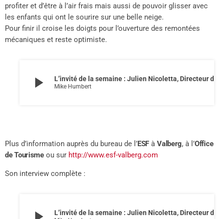
profiter et d’être à l’air frais mais aussi de pouvoir glisser avec
les enfants qui ont le sourire sur une belle neige.
Pour finir il croise les doigts pour l’ouverture des remontées
mécaniques et reste optimiste.
play_arrow
L’invité de la semaine : Julien Nicoletta, Directeur de l’ESF de Valberg
Mike Humbert
Plus d’information auprès du bureau de l’
ESF
à
Valberg
, à l’
Office
de Tourisme
ou sur
http://www.esf-valberg.com
Son interview complète :
play_arrow
L’invité de la semaine : Julien Nicoletta, Directeur de l’ESF de Valberg