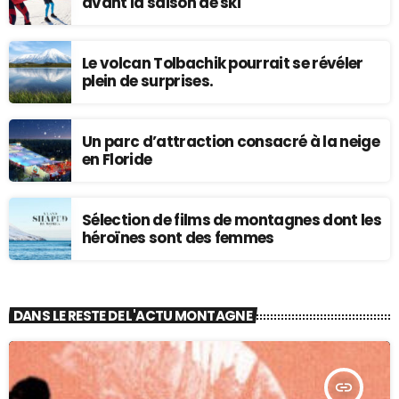
avant la saison de ski
Le volcan Tolbachik pourrait se révéler
plein de surprises.
Un parc d’attraction consacré à la neige
en Floride
Sélection de films de montagnes dont les
héroïnes sont des femmes
DANS LE RESTE DE L'ACTU MONTAGNE
insert_link