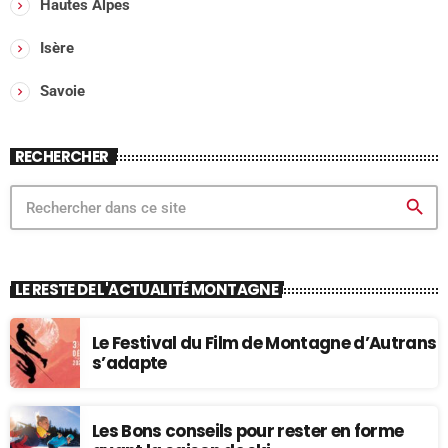
Hautes Alpes
Isère
Savoie
RECHERCHER
search
LE RESTE DE L'ACTUALITÉ MONTAGNE
Le Festival du Film de Montagne d’Autrans
s’adapte
Les Bons conseils pour rester en forme