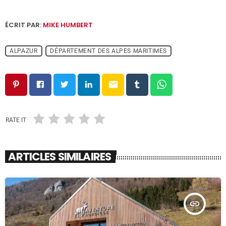
ÉCRIT PAR:
MIKE HUMBERT
ALPAZUR
DÉPARTEMENT DES ALPES MARITIMES
email
RATE IT
ARTICLES SIMILAIRES
insert_link