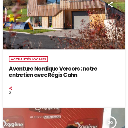
ACTUALITÉS LOCALES
Aventure Nordique Vercors : notre
entretien avec Régis Cahn
2
insert_link