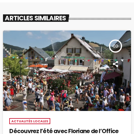
ARTICLES SIMILAIRES
insert_link
ACTUALITÉS LOCALES
Découvrez l’été avec Floriane de l’Office