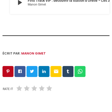
play_arrow
First Track VIP : découvrir la station d’Orelle – L
Manon Gimet
ÉCRIT PAR:
MANON GIMET
email
RATE IT