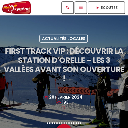
ECOUTEZ
search
menu
play_arrow
ACTUALITÉS LOCALES
FIRST TRACK VIP : DÉCOUVRIR LA
STATION D’ORELLE – LES 3
VALLÉES AVANT SON OUVERTURE
!
28 FÉVRIER 2024
today
193