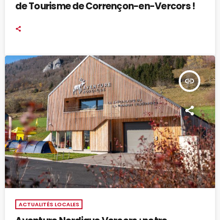
de Tourisme de Corrençon-en-Vercors !
insert_link
ACTUALITÉS LOCALES